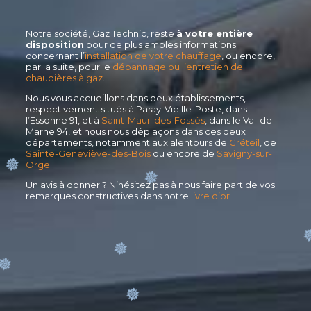
Notre société, Gaz Technic, reste
à votre entière
disposition
pour de plus amples informations
concernant l’
installation de votre chauffage
, ou encore,
par la suite, pour le
dépannage ou l’entretien de
chaudières à gaz
.
Nous vous accueillons dans deux établissements,
respectivement situés à Paray-Vieille-Poste, dans
l’Essonne 91, et à
Saint-Maur-des-Fossés
, dans le Val-de-
Marne 94, et nous nous déplaçons dans ces deux
départements, notamment aux alentours de
Créteil
, de
Sainte-Geneviève-des-Bois
ou encore de
Savigny-sur-
Orge
.
Un avis à donner ? N’hésitez pas à nous faire part de vos
remarques constructives dans notre
livre d’or
!