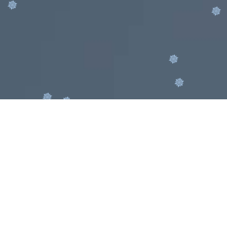
Nom :
*
Prénom :
*